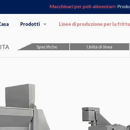
Macchinari per poli-alimentari
- Produ
Casa
Prodotti
Linee di produzione per la fritt
ITA
Specifiche
Unità di linea