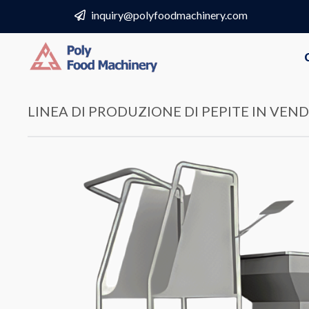
Vai
inquiry@polyfoodmachinery.com
al
contenuto
LINEA DI PRODUZIONE DI PEPITE IN VEND