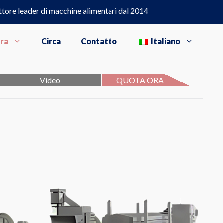
ttore leader di macchine alimentari dal 2014
ura
Circa
Contatto
Italiano
Video
QUOTA ORA