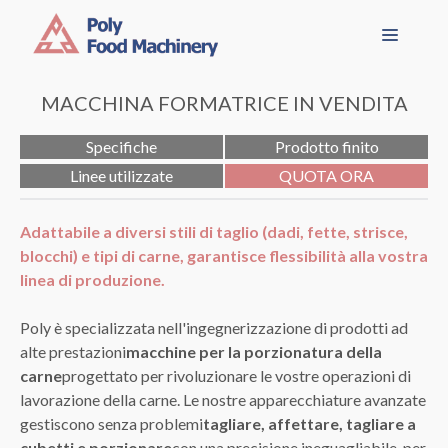
Vai
Menu
al
contenuto
MACCHINA FORMATRICE IN VENDITA
Specifiche
Prodotto finito
Linee utilizzate
QUOTA ORA
Adattabile a diversi stili di taglio (dadi, fette, strisce,
blocchi) e tipi di carne, garantisce flessibilità alla vostra
linea di produzione.
Poly è specializzata nell'ingegnerizzazione di prodotti ad
alte prestazioni
macchine per la porzionatura della
carne
progettato per rivoluzionare le vostre operazioni di
lavorazione della carne. Le nostre apparecchiature avanzate
gestiscono senza problemi
tagliare, affettare, tagliare a
cubetti e porzionare
con una precisione ineguagliabile, per