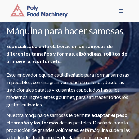
Ir
Menú
al
contenido
Máquina para hacer samosas
Especializada en la elaboración de samosas de
diferentes tamaños y formas, albóndigas, rollitos de
primavera, wonton, etc.
.
Este innovador equipo está diseñado para formar samosas
impecables, con una gran variedad de rellenos, desde las
tradicionales patatas y guisantes especiados hasta los
modernos ingredientes gourmet, para satisfacer todos los
gustos culinarios.
Nuestra máquina de samosas le permite
adaptar el peso,
el tamaño y las formas
de sus pasteles. Diseñada para la
producción de grandes volúmenes, esta máquina supera las
velocidades tradicionales de elaboración a mano,