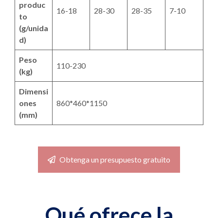
produc
16-18
28-30
28-35
7-10
to
(g/unida
d)
Peso
110-230
(kg)
Dimensi
ones
860*460*1150
(mm)
Obtenga un presupuesto gratuito
Qué ofrece la